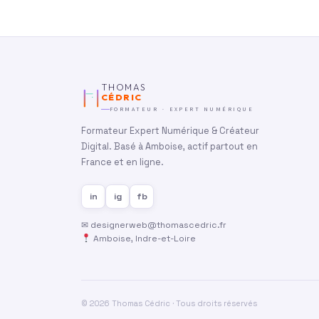
THOMAS
CÉDRIC
FORMATEUR · EXPERT NUMÉRIQUE
Formateur Expert Numérique & Créateur
Digital. Basé à Amboise, actif partout en
France et en ligne.
in
ig
fb
✉
designerweb@thomascedric.fr
Amboise, Indre-et-Loire
© 2026 Thomas Cédric · Tous droits réservés