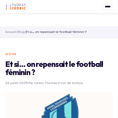
THOMAS
CÉDRIC
Accueil
/
Blog
/
Et si… on repensait le football féminin ?
DESIGN
Et si… on repensait le football
féminin ?
24 juillet 2025
·
Par Cédric Thomas
·
3 min de lecture