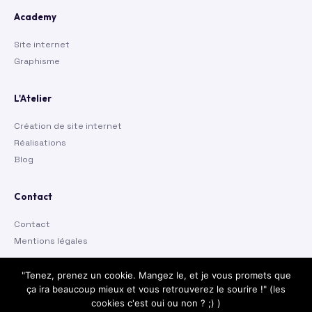
Academy
Site internet
Graphisme
L'Atelier
Création de site internet
Réalisations
Blog
Contact
Contact
Mentions légales
"Tenez, prenez un cookie. Mangez le, et je vous promets que
ça ira beaucoup mieux et vous retrouverez le sourire !" (les
cookies c'est oui ou non ? ;) )
© 2026 Thomas Cédric · Tous droits réservés