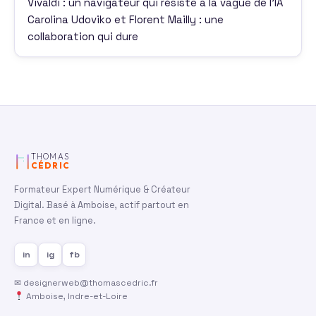
Vivaldi : un navigateur qui résiste à la vague de l’IA
Carolina Udoviko et Florent Mailly : une
collaboration qui dure
THOMAS
CÉDRIC
Formateur Expert Numérique & Créateur
Digital. Basé à Amboise, actif partout en
France et en ligne.
in
ig
fb
✉
designerweb@thomascedric.fr
Amboise, Indre-et-Loire